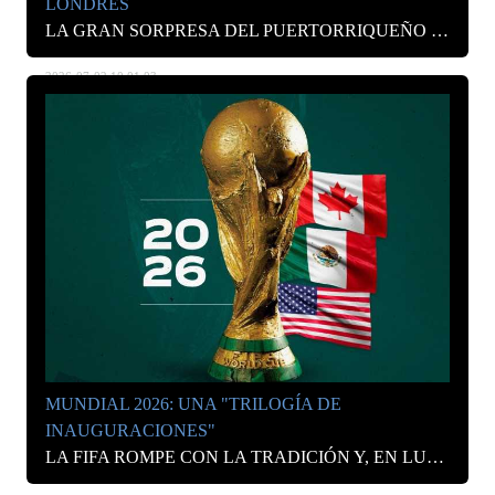
LONDRES
LA GRAN SORPRESA DEL PUERTORRIQUEÑO PARA CERRAR SU GIRA EUROPEA.
2026-07-02 10:01:03
MUNDIAL 2026: UNA "TRILOGÍA DE
INAUGURACIONES"
LA FIFA ROMPE CON LA TRADICIÓN Y, EN LUGAR DE UNA CEREMONIA ÚNICA, DESPLEGARÁ UN ESPECTÁCULO DE DOS DÍAS EN LOS TRES PAÍSES ANFITRIONES.