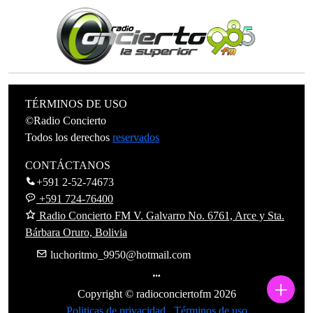
TÉRMINOS DE USO
©Radio Concierto
Todos los derechos
reservados
CONTÁCTANOS
+591 2-52-74673
+591 724-76400
Radio Concierto FM V. Galvarro No. 6761, Arce y Sta.
Bárbara Oruro, Bolivia
luchoritmo_9950@hotmail.com
+
Copyright © radioconciertofm
2026
Politicas de privacidad
Términos de uso