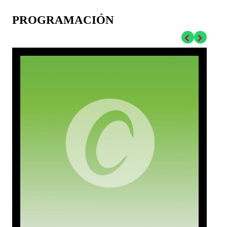
PROGRAMACIÓN
L
1